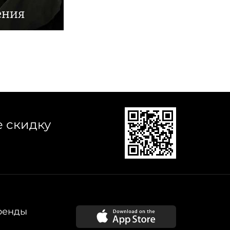
ения
е скидку
ренды