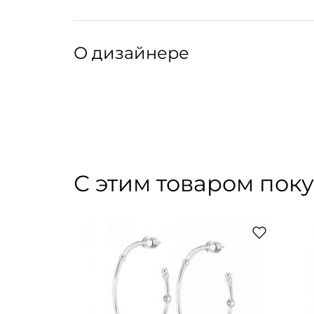
индивидуальных мешочках.
Серьги-лучи с шариками и цепочками.
Артикул: 304261001
Артикул производителя: BW003
О дизайнере
Бренд украшений из Петербурга на стыке мод
дизайнером Ольгой Базаровой (Аверьяновой)
университет технологий и дизайна и Школа 
использования драгоценных металлов в пользу
исполнение украшений выше материала, из к
С этим товаром пок