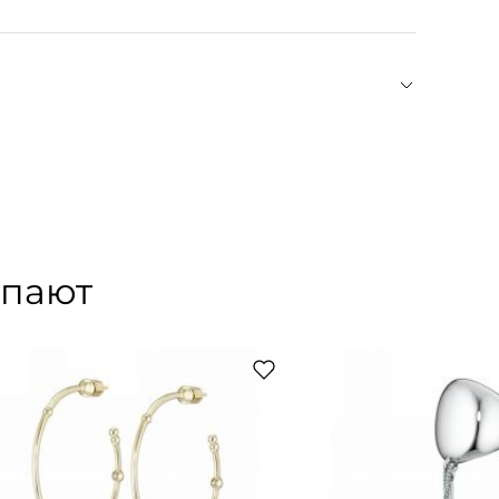
ы и искусства. Марка была основана в 2012 году
. За плечами Ольги — Санкт-Петербургский
ювелирного мастерства. Отказавшись от
 латуни, Caviar Jewellery ставит дизайн и
оторого они изготовлены. «Мы хотим показать,
упают