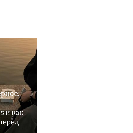
ерное:
ps и как
 перед