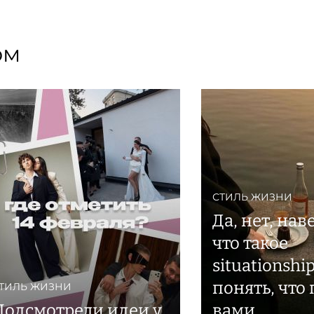
ом
СТИЛЬ ЖИЗНИ
Да, нет, нав
что такое
situationshi
понять, что
ТИЛЬ ЖИЗНИ
Подсмотрели идеи у
вами