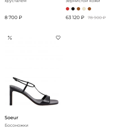
хрусталем
зернистой кожи
8 700 ₽
63 120 ₽
78 900 ₽
Soeur
Босоножки