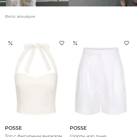
Фото: anoukyve
POSSE
POSSE
Топ с фигурным вырезом
Шорты изо льна