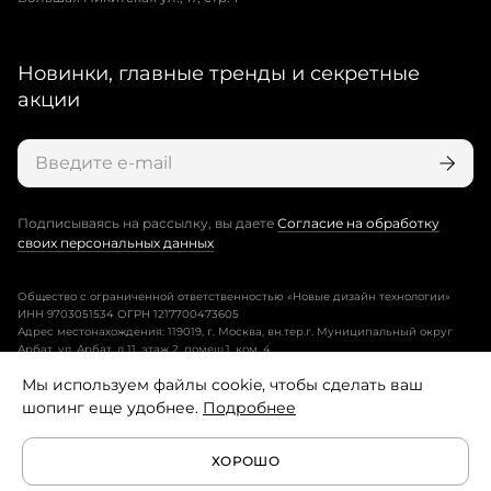
Новинки, главные тренды и секретные
акции
Подписываясь на рассылку, вы даете
Согласие на обработку
своих персональных данных
Общество с ограниченной ответственностью «Новые дизайн технологии»
ИНН 9703051534 ОГРН 1217700473605
Адрес местонахождения: 119019, г. Москва, вн.тер.г. Муниципальный округ
Арбат, ул. Арбат, д.11, этаж 2, помещ.1, ком. 4.
Мы используем файлы cookie, чтобы сделать ваш
Пользовательское соглашение
шопинг еще удобнее.
Подробнее
Политика конфиденциальности
ХОРОШО
Условия программы лояльности