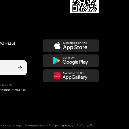
ренды
ы даете
 персональных
осква, вн.тер.г. Муниципальный округ Арбат, ул. Арбат, д.11,