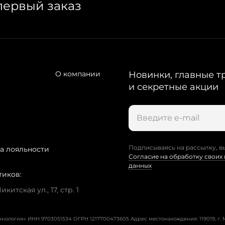
первый заказ
О компании
Новинки, главные т
и секретные акции
Подписываясь на рассылку, в
а лояльности
Согласие на обработку своих
данных
тиков:
китская ул., 17, стр. 1
ехнологии» ИНН 9703051534 ОГРН 1217700473605
Адрес местонахождения: 119019, г. М