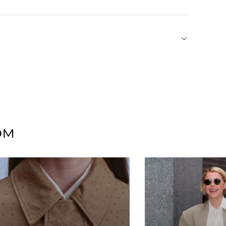
дателя — Ивана Тенграна. Основу ювелирного
цифровую эпоху тактильность, отсылки к
 личные художественные впечатления
Н усиливают связь с физическим миром и
ом