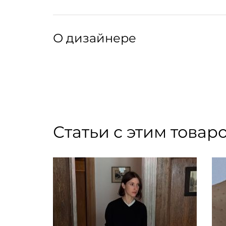
воде, а затем вытирайте насухо.
Артикул: 071070010
Артикул производителя: 16E21SGO
О дизайнере
В названии 10.ТЕНГРАН зашифровано имя соз
языка бренда составляют особенно ценная в 
фундаментальной архитектуре модернизма и
основателя. Массивные украшения 10.ТЕНГРА
Статьи с этим товар