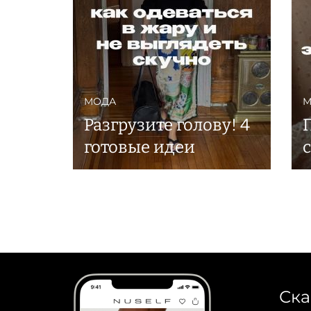
МОДА
М
Разгрузите голову! 4
готовые идеи
Ска