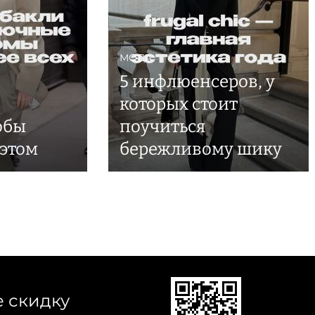
МОДА
5 инфлюенсеров, у
которых стоит
тобы
поучиться
 этом
бережливому шику
е скидку