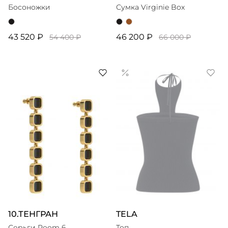
Босоножки
Сумка Virginie Box
43 520 ₽
46 200 ₽
54 400 ₽
66 000 ₽
10.ТЕНГРАН
TELA
Серьги Room 6
Топ