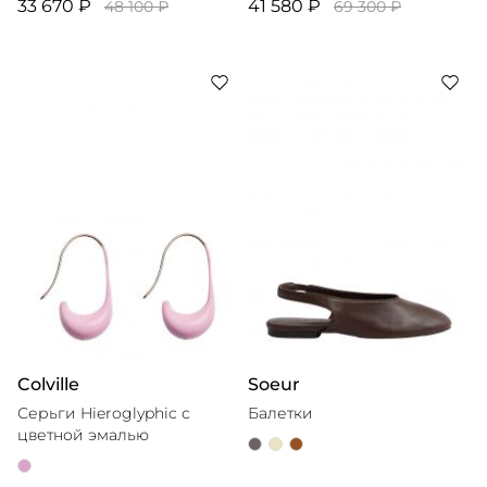
33 670 ₽
41 580 ₽
48 100 ₽
69 300 ₽
Colville
Soeur
Серьги Hieroglyphic с
Балетки
цветной эмалью