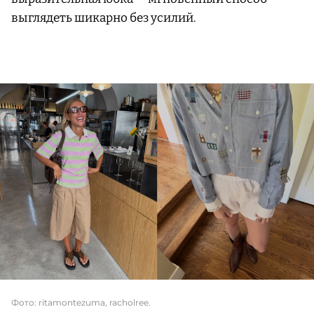
выглядеть шикарно без усилий.
Фото: ritamontezuma, racholree.