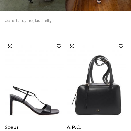
Фото: hanzyinxx, laurareilly.
Soeur
A.P.C.