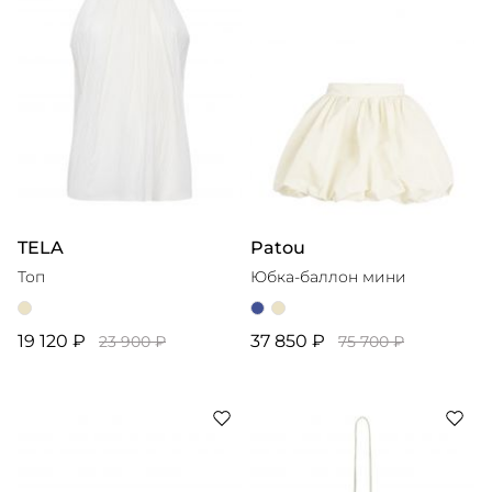
TELA
Patou
Топ
Юбка-баллон мини
19 120 ₽
37 850 ₽
23 900 ₽
75 700 ₽