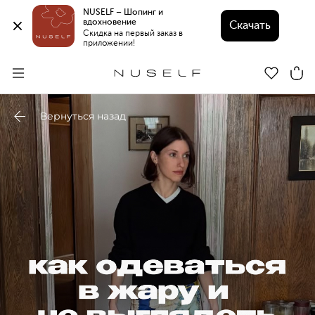
NUSELF – Шопинг и 
вдохновение 
Скачать
Скидка на первый заказ в 
приложении!
Вернуться назад