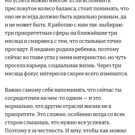
Но успеть можно многое. Если вспомнить
пресловутое колесо баланса, стоит понимать, что
оно не всегда должно быть идеально ровным, да
и не может быть. Я работаю с ним так: выбираю
три приоритетные сферы на ближайшие три
месяца и смиряюсь с тем, что остальные точно
просядут. Я недавно родила ребенка, поэтому
сейчас во главе угла у меня материнство, но чуть
просела карьера, социальная жизнь. Через три
месяца фокус интересов скорее всего изменится.
Важно самому себе напоминать, что сейчас ты
сосредоточен на чем-то одном — и это
нормально, что другие отрасли жизни не в
приоритете. Это сложно, особенно когда со всех
сторон слышишь, что нужно все успевать.
Поэтому я за честность. И хочу, чтобы как можно