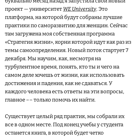
буквально месяц назад я запустила свой новый
проект — университет
WE University
. Это
платформа, на которой будут собраны лучшие
практики по саморазвитию для женщин. Сейчас
там загружена моя собственная программа
«Стратегия жизни», корни которой идут как раз из
темы самоопределения. Новый поток стартует 7
декабря. Мы научим, как, несмотря на
турбулентное время, понять, кто ты и чего на
самом деле хочешь от жизни, как использовать
достижения и падения, как не сдаваться. У
каждого человека есть ответы на эти вопросы,
главное –– только помочь их найти.
Существует целый ряд практик, мы собрали их
все в одном месте. Под конец учебы у студента
останется книга, в которой будет четко