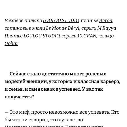
Меховое пальто
LOULOU STUDIO
, платье
Aeron
,
сатиновые мюли
Le Monde Béryl
, серьги M
Rayya
Платье
LOULOU STUDIO
, серьги
10.GRAN
, кольцо
Gohar
— Сейчас стало достаточно много ролевых
моделей женщин, у которых и классная карьера,
и семья, и сама она все успевает. У вас так
получается?
— Это миф, просто невозможно все успевать. Кто
бы что ни говорил, это лукавство.