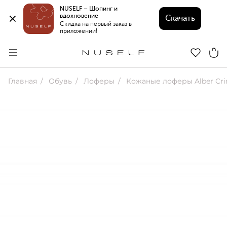
NUSELF – Шопинг и 
вдохновение 
Скачать
Скидка на первый заказ в 
приложении!
Главная
Обувь
Лоферы
Кожаные лоферы Alber Crinkl