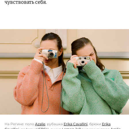
чувствовать себя.
На Регине: поло
Azalie
, рубашка
Erika Cavallini
, брюки
Erika