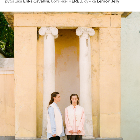
рубашка
Erika Cavallini
, ботинки
HEREU
, сумка
Lemon Jelly