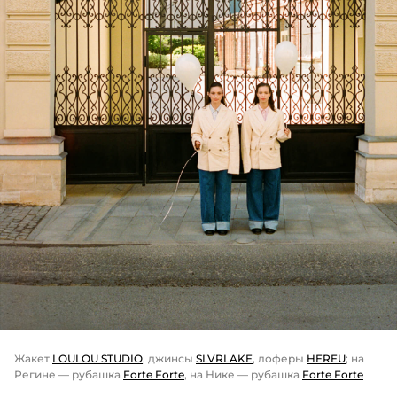
Жакет
LOULOU STUDIO
, джинсы
SLVRLAKE
, лоферы
HEREU
; на
Регине — рубашка
Forte Forte
, на Нике — рубашка
Forte Forte