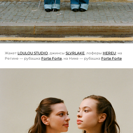
Жакет
LOULOU STUDIO
, джинсы
SLVRLAKE
, лоферы
HEREU
; на
Регине — рубашка
Forte Forte
, на Нике — рубашка
Forte Forte