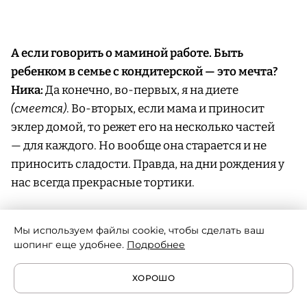
А если говорить о маминой работе. Быть
ребенком в семье с кондитерской — это мечта?
Ника:
Да конечно, во-первых, я на диете
(смеется)
. Во-вторых, если мама и приносит
эклер домой, то режет его на несколько частей
— для каждого. Но вообще она старается и не
приносить сладости. Правда, на дни рождения у
нас всегда прекрасные тортики.
На производстве я тоже была, но для меня все это
Мы используем файлы cookie, чтобы сделать ваш
не близко — мой мозг далек от бизнеса. И мама
шопинг еще удобнее.
Подробнее
для меня — воплощение творчества, поэтому
когда я вижу ее в другой деятельности, то у меня
ХОРОШО
не всегда складывается картинка. Но это так