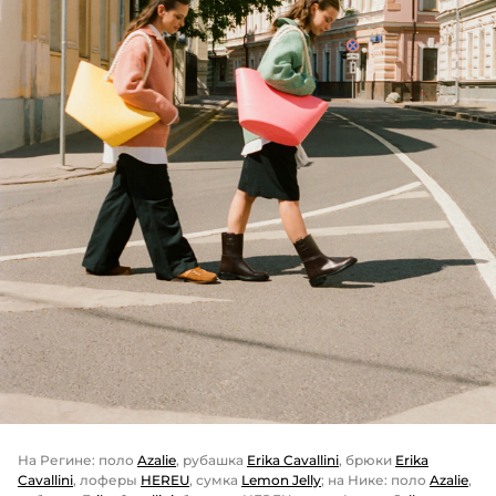
На Регине: поло
Azalie
, рубашка
Erika Cavallini
, брюки
Erika
Cavallini
, лоферы
HEREU
, сумка
Lemon Jelly
; на Нике: поло
Azalie
,