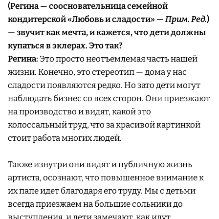
(Регина — соосновательница семейной
кондитерской «Любовь и сладости» —
Прим. Ред.
)
— звучит как мечта, и кажется, что дети должны
купаться в эклерах. Это так?
Регина:
Это просто неотъемлемая часть нашей
жизни. Конечно, это стереотип — дома у нас
сладости появляются редко. Но зато дети могут
наблюдать бизнес со всех сторон. Они приезжают
на производство и видят, какой это
колоссальный труд, что за красивой картинкой
стоит работа многих людей.
Также изнутри они видят и публичную жизнь
артиста, осознают, что повышенное внимание к
их папе идет благодаря его труду. Мы с детьми
всегда приезжаем на большие сольники до
выступления, и дети замечают, как идут