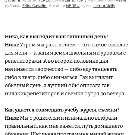
Cavallini
, лоферы
HEREU
, сумка
Lemon Jelly
; на Нике: поло
Azalie
,
рубашка
Erika Cavallini
, ботинки
HEREU
, сумка
Lemon Jelly
Ника, как выглядит ваш типичный день?
Ника:
Утром мы рано встаем — это самое тяжелое
для меня — и занимаемся школьными уроками с
репетиторами. А во второй половине дня
начинается творчество — либо еду танцевать,
либо в театр, либо сниматься. Так выглядит
обычный день, а лучший я бы описала так:
никаких репетиторов и съемки с утра до вечера.
Как удается совмещать учебу, курсы, съемки?
Ника:
Мы с родителями изначально выбрали
правильный, как мне кажется, путь домашнего
обучения. Школьная программа в нашей жизни