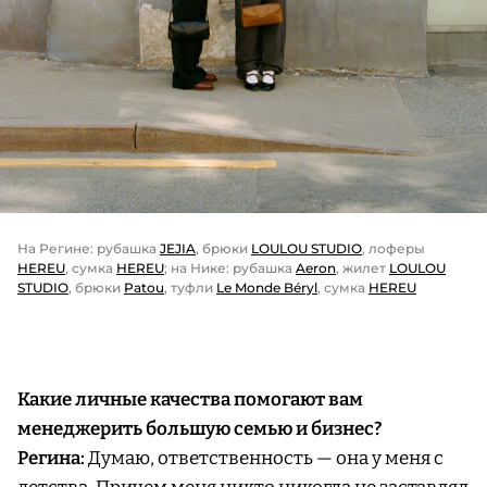
На Регине: рубашка
JEJIA
, брюки
LOULOU STUDIO
, лоферы
HEREU
, сумка
HEREU
; на Нике: рубашка
Aeron
, жилет
LOULOU
STUDIO
, брюки
Patou
, туфли
Le Monde Béryl
, сумка
HEREU
Какие личные качества помогают вам
менеджерить большую семью и бизнес?
Регина:
Думаю, ответственность — она у меня с