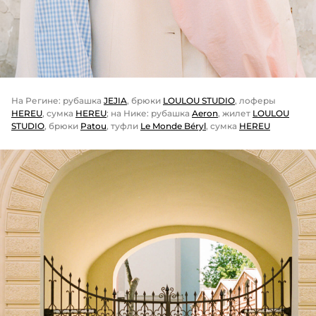
На Регине: рубашка
JEJIA
, брюки
LOULOU STUDIO
, лоферы
HEREU
, сумка
HEREU
; на Нике: рубашка
Aeron
, жилет
LOULOU
STUDIO
, брюки
Patou
, туфли
Le Monde Béryl
, сумка
HEREU