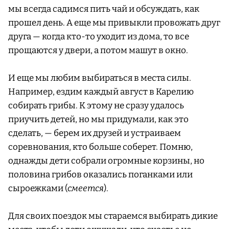
мы всегда садимся пить чай и обсуждать, как
прошел день. А еще мы привыкли провожать друг
друга — когда кто-то уходит из дома, то все
прощаются у двери, а потом машут в окно.
И еще мы любим выбираться в места силы.
Например, ездим каждый август в Карелию
собирать грибы. К этому не сразу удалось
приучить детей, но мы придумали, как это
сделать, — берем их друзей и устраиваем
соревнования, кто больше соберет. Помню,
однажды дети собрали огромные корзины, но
половина грибов оказались поганками или
сыроежками (
смеется
).
Для своих поездок мы стараемся выбирать дикие