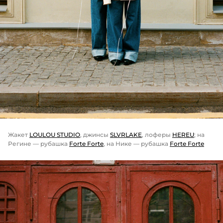
Жакет
LOULOU STUDIO
, джинсы
SLVRLAKE
, лоферы
HEREU
; на
Регине — рубашка
Forte Forte
, на Нике — рубашка
Forte Forte