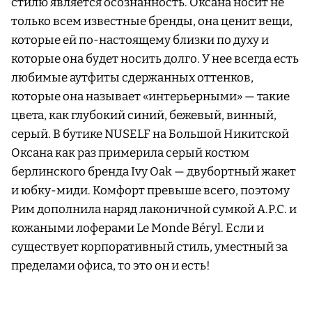
стилю является осознанность. Оксана носит не
только всем известные бренды, она ценит вещи,
которые ей по-настоящему близки по духу и
которые она будет носить долго. У нее всегда есть
любимые аутфиты сдержанных оттенков,
которые она называет «интерьерными» — такие
цвета, как глубокий синий, бежевый, винный,
серый. В бутике NUSELF на Большой Никитской
Оксана как раз примерила серый костюм
берлинского бренда Ivy Oak — двубортный жакет
и юбку-миди. Комфорт превыше всего, поэтому
Рим дополнила наряд лаконичной сумкой A.P.C. и
кожаными лоферами Le Monde Béryl. Если и
существует корпоративный стиль, уместный за
пределами офиса, то это он и есть!