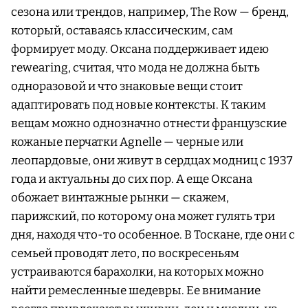
сезона или трендов, например, The Row — бренд,
который, оставаясь классическим, сам
формирует моду. Оксана поддерживает идею
rewearing, считая, что мода не должна быть
одноразовой и что знаковые вещи стоит
адаптировать под новые контексты. К таким
вещам можно однозначно отнести французские
кожаные перчатки Agnelle — черные или
леопардовые, они живут в сердцах модниц с 1937
года и актуальны до сих пор. А еще Оксана
обожает винтажные рынки — скажем,
парижский, по которому она может гулять три
дня, находя что-то особенное. В Тоскане, где они с
семьей проводят лето, по воскресеньям
устраиваются барахолки, на которых можно
найти ремесленные шедевры. Ее внимание