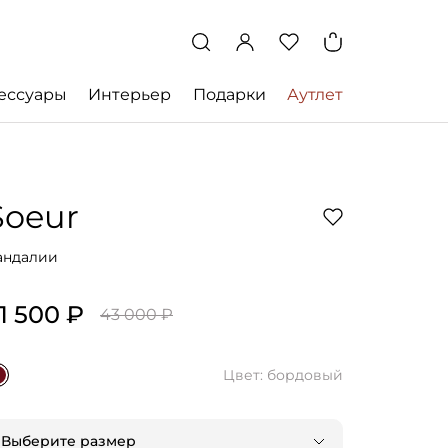
ессуары
Интерьер
Подарки
Аутлет
Soeur
андалии
1 500 ₽
43 000 ₽
Цвет: бордовый
Выберите размер