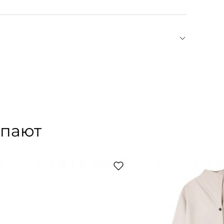
й пропиткой. После каждого нанесения уходовых
.
сляет культовые силуэты классического
нных платьев и блуз. Сила Soeur во внимании к
ероев гардероба на каждый день с интересной
ных материалов. Бренд также заботится об
ния с поставщиками и минимизируя углеродный
упают