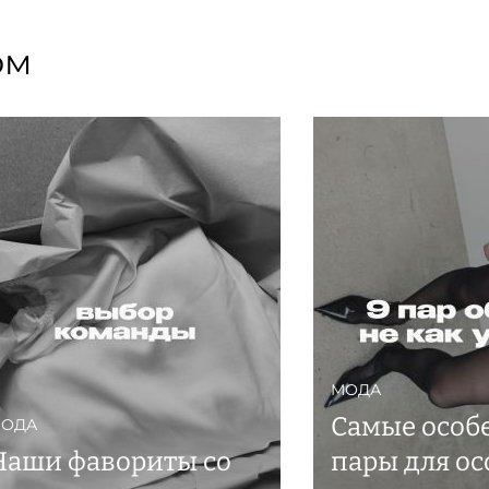
ом
МОДА
Самые особ
ОДА
Наши фавориты со
пары для ос