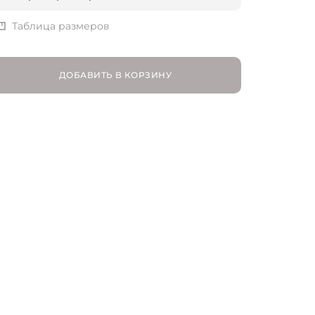
EU 37 | RU 37
Таблица размеров
EU 38 | RU 38
ДОБАВИТЬ В КОРЗИНУ
EU 39 | RU 39
EU 40 | RU 40