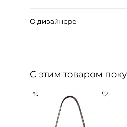
пыли. Защитите покрытие водоотталкивающе
средств давайте обуви тщательно просохнуть
Артикул: 329019003
Артикул производителя: CHA0965ROSALIE
О дизайнере
Soeur — парижский бренд, который переосмы
гардероба: от идеальных жакетов до женстве
деталям. В коллекции вы найдете любимых г
фактурой, дорогой фурнитурой и из безупреч
экологии, выстраивая долгосрочные отноше
С этим товаром пок