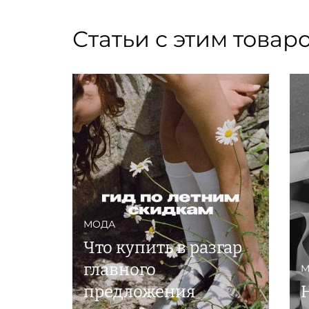
Статьи с этим товар
МОДА
Что купить в разгар
главного
М
предложения