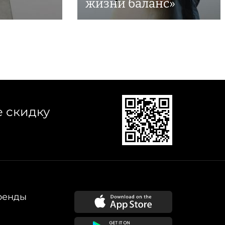
жизни баланс»
е скидку
ренды