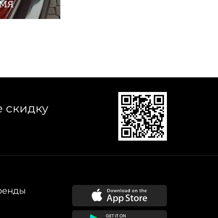
имя
е скидку
ренды