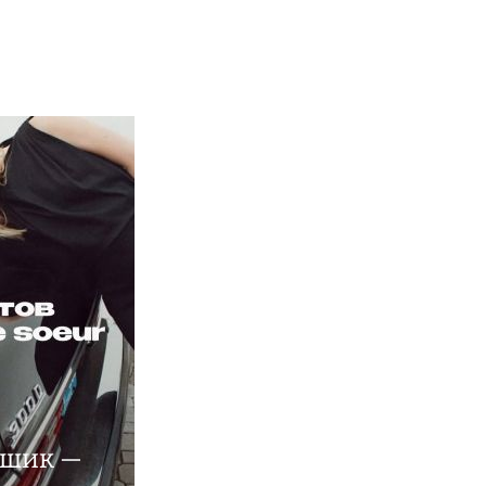
 шик —