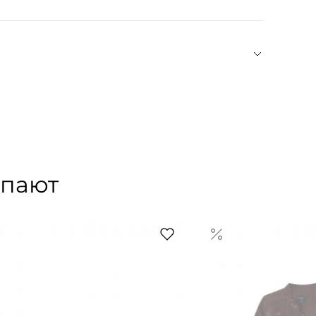
, косметикой и парфюмерными средствами.
стями. Избегайте чрезмерного воздействия тепла
ку, так как она может потерять форму или
изделие насухо мягкой салфеткой.
сляет культовые силуэты классического
нных платьев и блуз. Сила Soeur во внимании к
ероев гардероба на каждый день с интересной
ных материалов. Бренд также заботится об
ния с поставщиками и минимизируя углеродный
упают