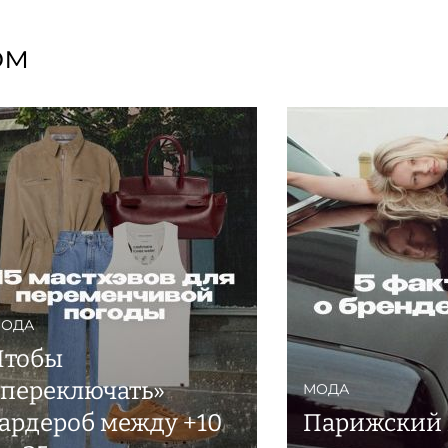
ом
ОДА
Чтобы
«переключать»
МОДА
гардероб между +10
Парижский