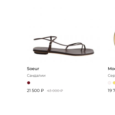
Soeur
Mo
Сандалии
Сер
21 500 ₽
19 
43 000 ₽