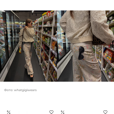
Фото: whatgigiwears