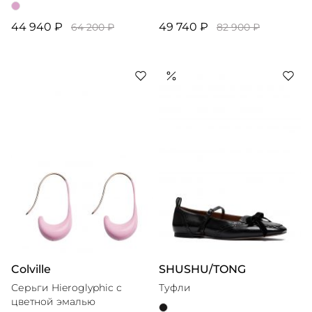
44 940 ₽
49 740 ₽
64 200 ₽
82 900 ₽
Colville
SHUSHU/TONG
Серьги Hieroglyphic с
Туфли
цветной эмалью