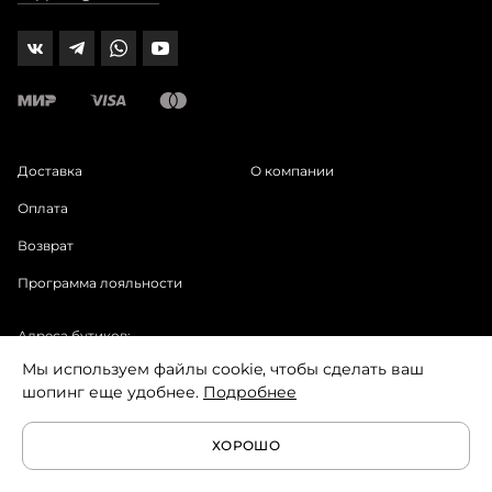
Доставка
О компании
Оплата
Возврат
Программа лояльности
Адреса бутиков:
Большая Никитская ул., 17, стр. 1
Мы используем файлы cookie, чтобы сделать ваш
шопинг еще удобнее.
Подробнее
Новинки, главные тренды и секретные
ХОРОШО
акции