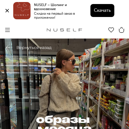
NUSELF – Шопинг и 
вдохновение 
Скачать
Скидка на первый заказ в 
приложении!
Вернуться назад