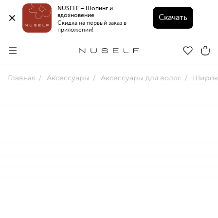
NUSELF – Шопинг и 
вдохновение 
Скачать
Скидка на первый заказ в 
приложении!
Главная
Аксессуары
Аксессуары для волос
Широки