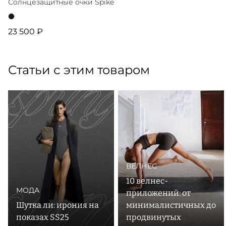
Солнцезащитные очки Spike
23 500 ₽
Статьи с этим товаром
ВЕЛНЕС
10 велнес-
МОДА
приложений: от
Шутка ли: ирония на
минималистичных до
показах SS25
продвинутых