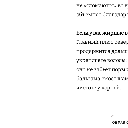
не «сломаются» во 
объемнее благодаря 
Если у вас жирные 
Главный плюс реверс
продержится дольше
укрепляете волосы;
оно не забьет поры 
бальзама смоет шам
чистоте у корней.
ОБРАЗ 