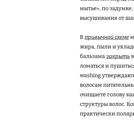
мытье», по задумке
высушивания от шам
В
привычной схеме
м
жира, пыли и уклад
бальзама
закрыть
в
ломаться и пушиться
washing утверждаю
волосам питательны
очищаете голову ка
структуры волос. Ко
практически поляр