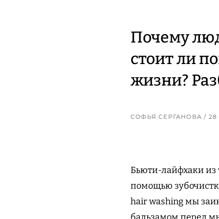
Почему люд
стоит ли п
жизни? Разб
СОФЬЯ СЕРГАНОВА
/ 2
Бьюти-лайфхаки из 
помощью зубочистки
hair washing мы заи
бальзамом перед мы