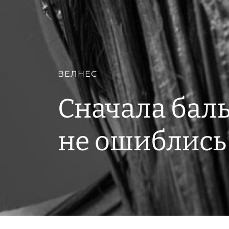
ВЕЛНЕС
Сначала баль
не ошиблись