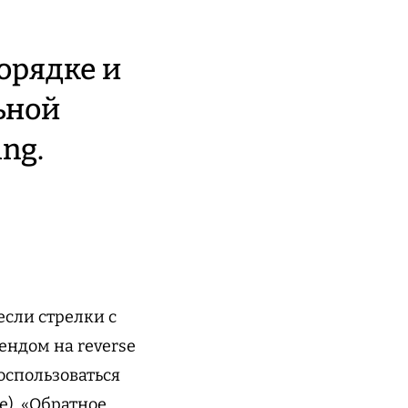
орядке и
ьной
ng.
если стрелки с
ендом на reverse
воспользоваться
е). «Обратное