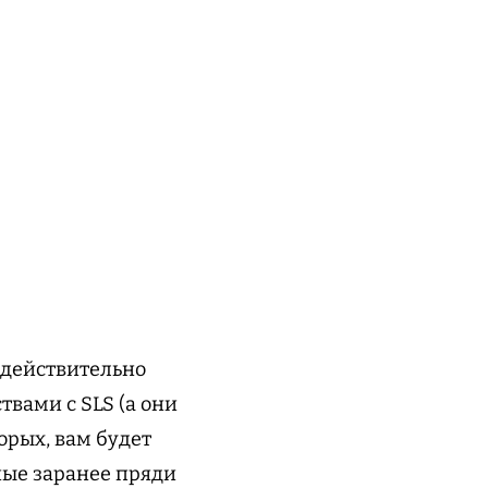
 действительно
твами с SLS (а они
орых, вам будет
ные заранее пряди