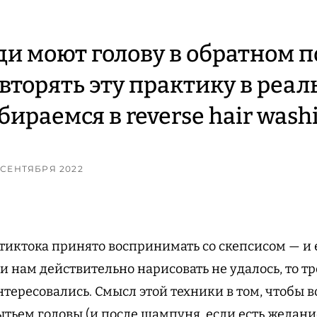
и моют голову в обратном п
овторять эту практику в реал
ираемся в reverse hair washi
8 СЕНТЯБРЯ 2022
тиктока принято воспринимать со скепсисом — и 
 нам действительно нарисовать не удалось, то тр
нтересовались. Смысл этой техники в том, чтобы 
тьем головы (и после шампуня, если есть желани