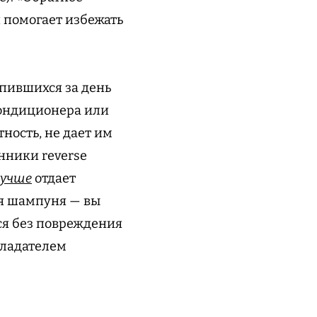
 помогает избежать
пившихся за день
кондиционера или
ность, не дает им
онники reverse
лучше
отдает
ия шампуня — вы
ся без повреждения
бладателем