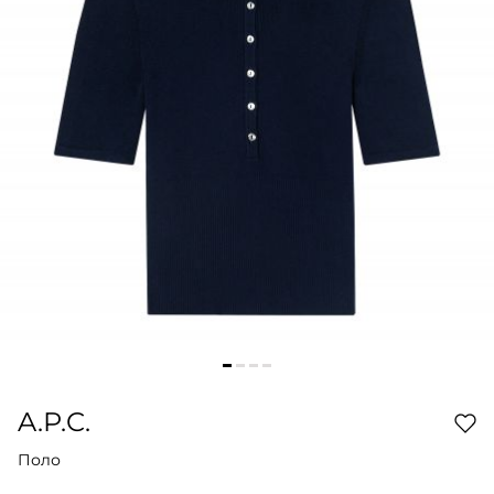
A.P.C.
Поло