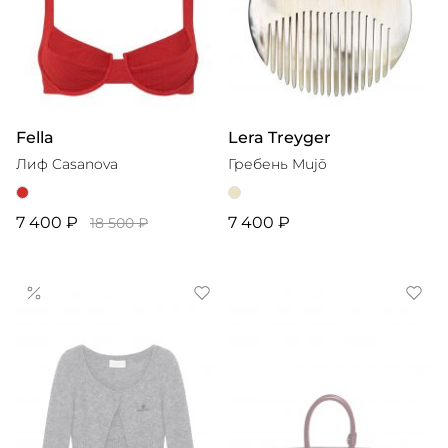
Fella
Lera Treyger
Лиф Casanova
Гребень Mujō
7 400 ₽
7 400 ₽
18 500 ₽