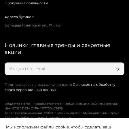
Программа лояльности
Адреса бутиков:
Большая Никитская ул., 17, стр. 1
Новинки, главные тренды и секретные
акции
Подписываясь на рассылку, вы даете
Согласие на обработку
своих персональных данных
Общество с ограниченной ответственностью «Новые дизайн технологии»
ИНН 9703051534 ОГРН 1217700473605
Адрес местонахождения: 119019, г. Москва, вн.тер.г. Муниципальный округ
Арбат, ул. Арбат, д.11, этаж 2, помещ.1, ком. 4.
Мы используем файлы cookie, чтобы сделать ваш