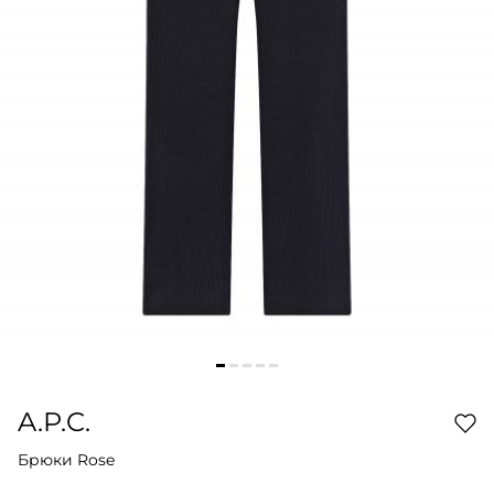
A.P.C.
Брюки Rose