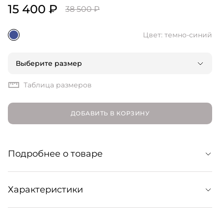
15 400 ₽
38 500 ₽
Цвет: темно-синий
Выберите размер
Таблица размеров
ДОБАВИТЬ В КОРЗИНУ
Подробнее о товаре
Расклешенные брюки Rosemary с высокой посадкой
Характеристики
выполнены из хлопкового вельвета. Они добавят в
образы ретро-вайб 70-х, скорректрируют силуэт и
визуально согреют за счет своей мягкой, приятной на