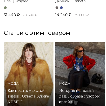
Плащ Gaspard
Джинсы Elisabeth
31 440 ₽
14 240 ₽
78 600 ₽
35 600 ₽
Статьи с этим товаром
МОДА
МОДА
Как носить мех этой
История на новый
зимой? Ответ в бутике
лад: 3 образа с узором
NUSELF
аргайл