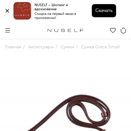
NUSELF – Шопинг и 
вдохновение 
Скачать
Скидка на первый заказ в 
приложении!
Главная
Аксессуары
Сумки
Сумка Grace Small