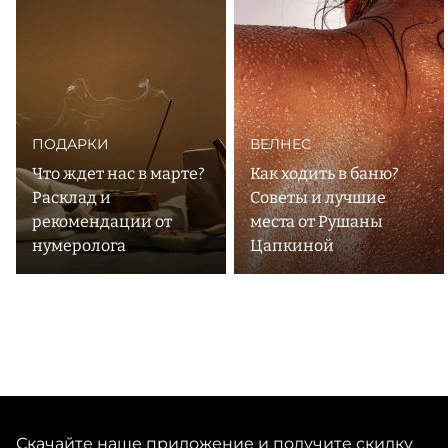
эстетику, чтобы ваши ритуалы для ухода за собой стали
ПОДАРКИ
ВЕЛНЕС
Что ждет нас в марте?
Как ходить в баню?
Расклад и
Советы и лучшие
рекомендации от
места от Рушаны
нумеролога
Цапкиной
Скачайте наше приложение и получите скидку