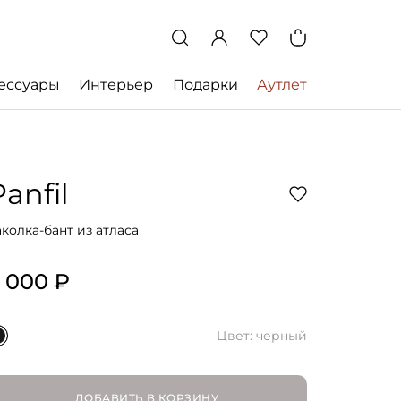
ессуары
Интерьер
Подарки
Аутлет
Panfil
аколка-бант из атласа
 000 ₽
Цвет: черный
ДОБАВИТЬ В КОРЗИНУ