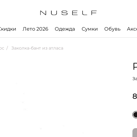
Скидки
Лето 2026
Одежда
Сумки
Обувь
Акс
ос
Заколка-бант из атласа
З
8