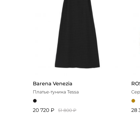
Barena Venezia
RO
Платье-туника Tessa
Сер
20 720 ₽
28 
51 800 ₽