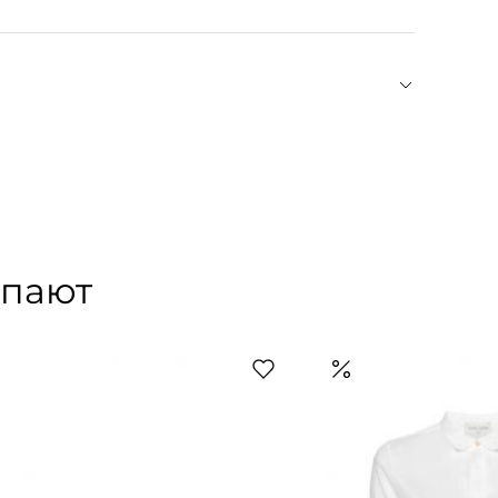
к минимуму царапины и другие механические
оторые сделают особенной любую прическу.
 с ностальгическим оттенком 80-х
рганзы и становятся выразительным акцентом
 найдете как минималистичные модели, так и
упают