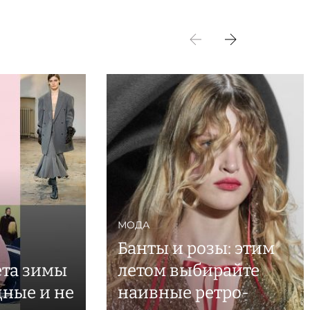
МОДА
Банты и розы: этим
ета зимы
летом выбирайте
дные и не
наивные ретро-