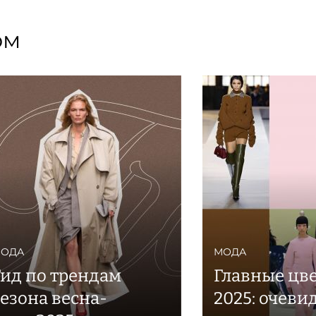
ом
ОДА
МОДА
Гид по трендам
Главные цв
сезона весна-
2025: очеви