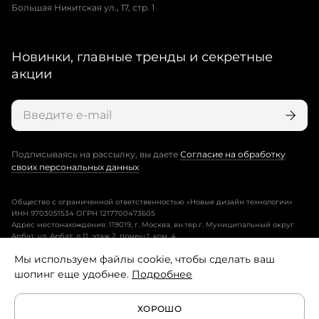
Большая Никитская ул., 17, стр. 1
Новинки, главные тренды и секретные
акции
Подписываясь на рассылку, вы даете
Согласие на обработку
своих персональных данных
Общество с ограниченной ответственностью «Новые дизайн технологии»
ИНН 9703051534 ОГРН 1217700473605
Адрес местонахождения: 119019, г. Москва, вн.тер.г. Муниципальный округ
Арбат, ул. Арбат, д.11, этаж 2, помещ.1, ком. 4.
Мы используем файлы cookie, чтобы сделать ваш
Пользовательское соглашение
шопинг еще удобнее.
Подробнее
Политика конфиденциальности
ХОРОШО