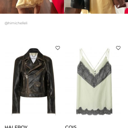
@himichelleli
HALFBOY
COIS