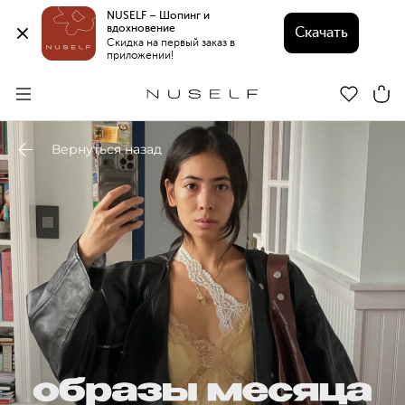
NUSELF – Шопинг и 
вдохновение 
Скачать
Скидка на первый заказ в 
приложении!
Вернуться назад