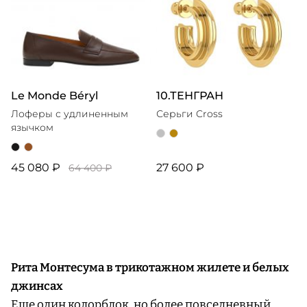
Le Monde Béryl
10.ТЕНГРАН
Лоферы с удлиненным
Серьги Cross
язычком
45 080 ₽
27 600 ₽
64 400 ₽
Рита Монтесума в трикотажном жилете и белых
джинсах
Еще один колорблок, но более повседневный.