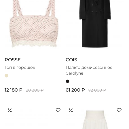
POSSE
COIS
Топ в горошек
Пальто демисезонное
Сarolyne
12 180 ₽
61 200 ₽
20 300 ₽
72 000 ₽