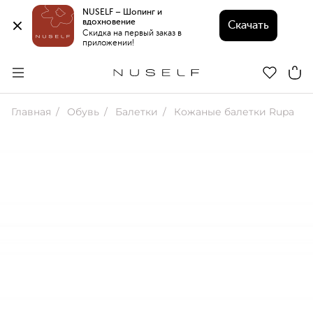
NUSELF – Шопинг и 
вдохновение 
Скачать
Скидка на первый заказ в 
приложении!
Главная
Обувь
Балетки
Кожаные балетки Rupa