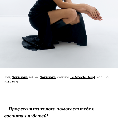
Топ,
Nanushka
, юбка,
Nanushka
, сапоги,
Le Monde Béryl
, кольцо,
10.GRAN
— Профессия психолога помогает тебе в
воспитании детей?