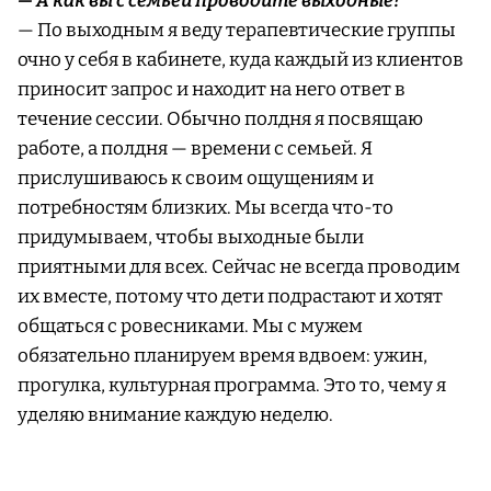
— А как вы с семьей проводите выходные?
— По выходным я веду терапевтические группы
очно у себя в кабинете, куда каждый из клиентов
приносит запрос и находит на него ответ в
течение сессии. Обычно полдня я посвящаю
работе, а полдня — времени с семьей. Я
прислушиваюсь к своим ощущениям и
потребностям близких. Мы всегда что-то
придумываем, чтобы выходные были
приятными для всех. Сейчас не всегда проводим
их вместе, потому что дети подрастают и хотят
общаться с ровесниками. Мы с мужем
обязательно планируем время вдвоем: ужин,
прогулка, культурная программа. Это то, чему я
уделяю внимание каждую неделю.