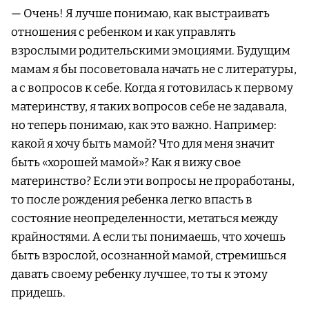
— Очень! Я лучше понимаю, как выстраивать
отношения с ребенком и как управлять
взрослыми родительскими эмоциями. Будущим
мамам я бы посоветовала начать не с литературы,
а с вопросов к себе. Когда я готовилась к первому
материнству, я таких вопросов себе не задавала,
но теперь понимаю, как это важно. Например:
какой я хочу быть мамой? Что для меня значит
быть «хорошей мамой»? Как я вижу свое
материнство? Если эти вопросы не проработаны,
то после рождения ребенка легко впасть в
состояние неопределенности, метаться между
крайностями. А если ты понимаешь, что хочешь
быть взрослой, осознанной мамой, стремишься
давать своему ребенку лучшее, то ты к этому
придешь.