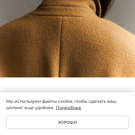
Мы используем файлы cookie, чтобы сделать ваш
— А как ты относишься к разным духовным
шопинг еще удобнее.
Подробнее
практикам?
— Я считаю, что такие практики могут быть
ХОРОШО
полезными, если они ведут к развитию, ясности и