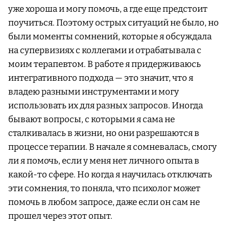
уже хороша и могу помочь, а где еще предстоит
поучиться. Поэтому острых ситуаций не было, но
были моменты сомнений, которые я обсуждала
на супервизиях с коллегами и отрабатывала с
моим терапевтом. В работе я придерживаюсь
интегративного подхода — это значит, что я
владею разными инструментами и могу
использовать их для разных запросов. Иногда
бывают вопросы, с которыми я сама не
сталкивалась в жизни, но они разрешаются в
процессе терапии. В начале я сомневалась, смогу
ли я помочь, если у меня нет личного опыта в
какой-то сфере. Но когда я научилась отключать
эти сомнения, то поняла, что психолог может
помочь в любом запросе, даже если он сам не
прошел через этот опыт.