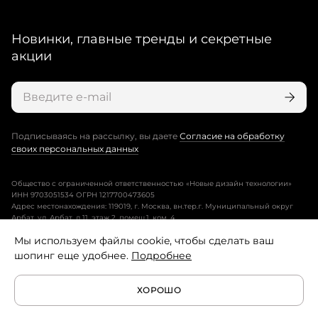
Новинки, главные тренды и секретные
акции
Подписываясь на рассылку, вы даете
Согласие на обработку
своих персональных данных
Общество с ограниченной ответственностью «Новые дизайн технологии»
ИНН 9703051534 ОГРН 1217700473605
Адрес местонахождения: 119019, г. Москва, вн.тер.г. Муниципальный округ
Арбат, ул. Арбат, д.11, этаж 2, помещ.1, ком. 4.
Мы используем файлы cookie, чтобы сделать ваш
Пользовательское соглашение
шопинг еще удобнее.
Подробнее
Политика конфиденциальности
ХОРОШО
Условия программы лояльности