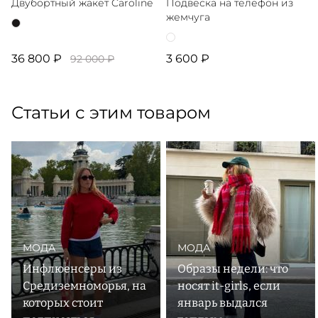
Двубортный жакет Caroline
Подвеска на телефон из
жемчуга
36 800 ₽
3 600 ₽
92 000 ₽
Статьи с этим товаром
МОДА
МОДА
Инфлюенсеры из
Образы недели: что
Средиземноморья, на
носят it-girls, если
которых стоит
январь выдался