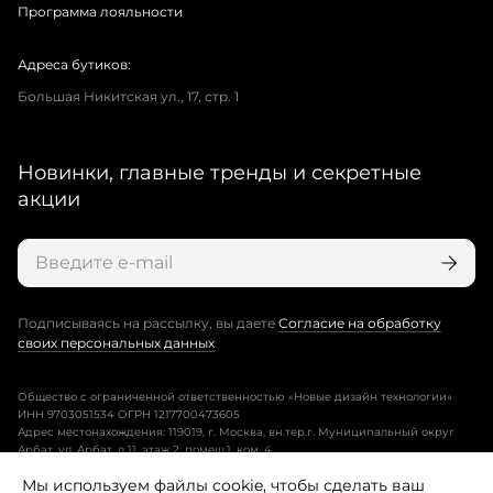
Программа лояльности
Адреса бутиков:
Большая Никитская ул., 17, стр. 1
Новинки, главные тренды и секретные
акции
Подписываясь на рассылку, вы даете
Согласие на обработку
своих персональных данных
Общество с ограниченной ответственностью «Новые дизайн технологии»
ИНН 9703051534 ОГРН 1217700473605
Адрес местонахождения: 119019, г. Москва, вн.тер.г. Муниципальный округ
Арбат, ул. Арбат, д.11, этаж 2, помещ.1, ком. 4.
Мы используем файлы cookie, чтобы сделать ваш