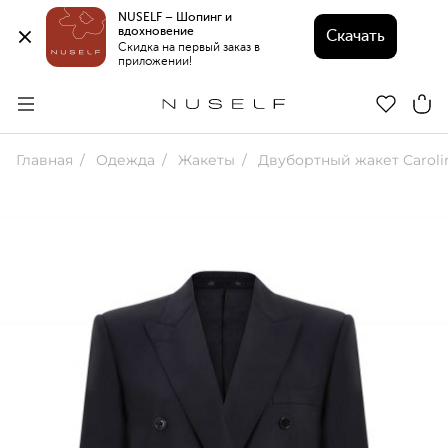
NUSELF – Шопинг и 
вдохновение 
Скачать
Скидка на первый заказ в 
приложении!
Главная
Одежда
Жакеты
Двубортный жакет Caroli