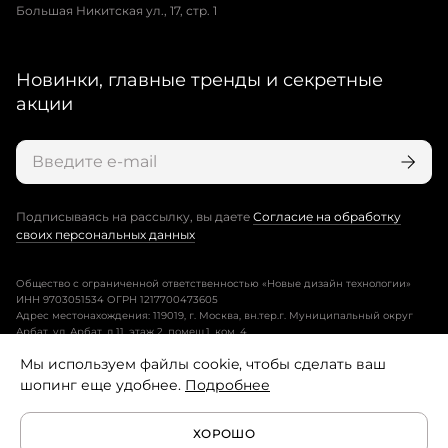
Большая Никитская ул., 17, стр. 1
Новинки, главные тренды и секретные
акции
Подписываясь на рассылку, вы даете
Согласие на обработку
своих персональных данных
Общество с ограниченной ответственностью «Новые дизайн технологии»
ИНН 9703051534 ОГРН 1217700473605
Адрес местонахождения: 119019, г. Москва, вн.тер.г. Муниципальный округ
Арбат, ул. Арбат, д.11, этаж 2, помещ.1, ком. 4.
Мы используем файлы cookie, чтобы сделать ваш
Пользовательское соглашение
шопинг еще удобнее.
Подробнее
Политика конфиденциальности
ХОРОШО