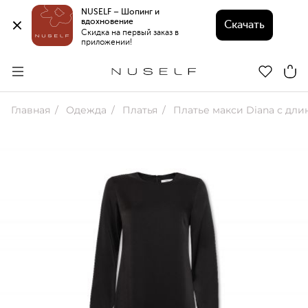
NUSELF – Шопинг и 
вдохновение 
Скачать
Скидка на первый заказ в 
приложении!
Главная
Одежда
Платья
Платье макси Diana с длинны