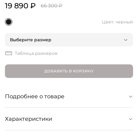
19 890 ₽
66 300 ₽
Цвет: черный
Выберите размер
Таблица размеров
ДОБАВИТЬ В КОРЗИНУ
Подробнее о товаре
Лаконичное и самодостаточное платье макси из
Характеристики
вискозного кади. Струящаяся фактура верха мягко
ниспадает и напоминает водную гладь, а полная длина
визуально вытягивает силуэт. Идеальный выбор для