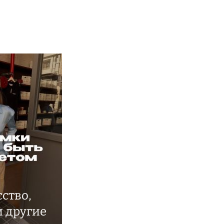
ство,
и другие