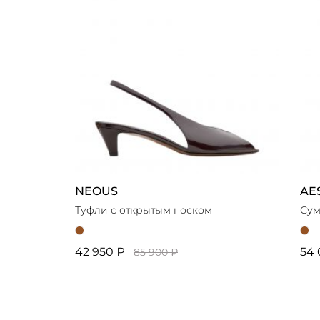
NEOUS
AE
Туфли с открытым носком
Сум
42 950 ₽
54 
85 900 ₽