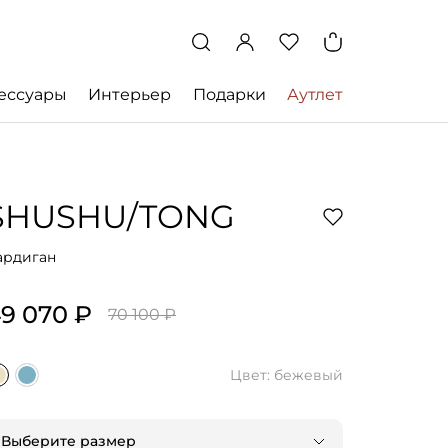
ессуары
Интерьер
Подарки
Аутлет
SHUSHU/TONG
ардиган
9 070 ₽
70 100 ₽
Цвет: бежевый
Выберите размер