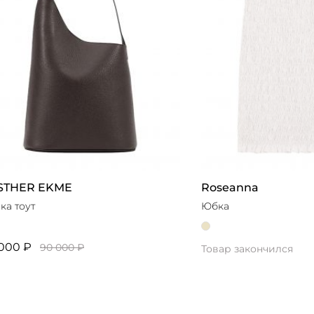
STHER EKME
Roseanna
ка тоут
Юбка
000 ₽
90 000 ₽
Товар закончился