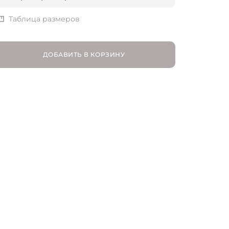
UK 8 | RU 44
Таблица размеров
UK 10 | RU 46
ДОБАВИТЬ В КОРЗИНУ
UK 12 | RU 48