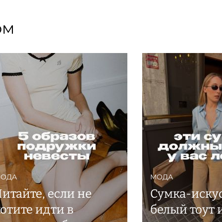
ом
ОДА
МОДА
Читайте, если не
Сумка-искус
хотите идти в
белый тоут 