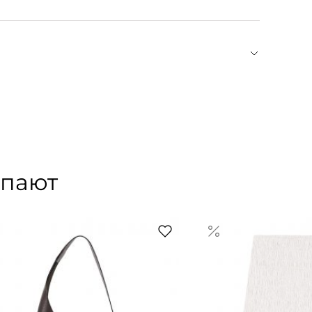
ринужденно сочетает в своих коллекциях
— например, объемные банты и оборки. Сами же
ают его как смелый, игривый и «неприкрыто
упают