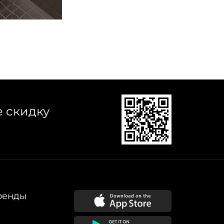
е скидку
ренды