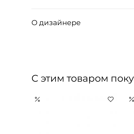
О дизайнере
Шанхайский бренд SHUSHU/TONG легко и неп
бунтарский подход и романтические детали 
основатели Лиушу Лей и Юйтун Дзян описыв
С этим товаром пок