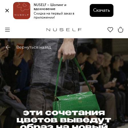
NUSELF – Шопинг и 
вдохновение 
Скачать
Скидка на первый заказ в 
приложении!
Вернуться назад