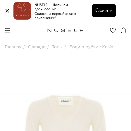
NUSELF – Шопинг и 
вдохновение 
Скачать
Скидка на первый заказ в 
приложении!
Главная
Одежда
Топы
Боди в рубчик Kosia