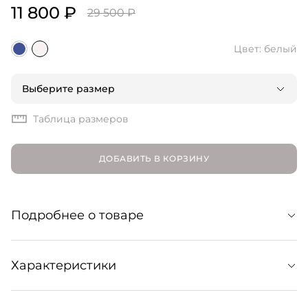
11 800 ₽
29 500 ₽
Цвет: белый
Выберите размер
Таблица размеров
ДОБАВИТЬ В КОРЗИНУ
Подробнее о товаре
Трикотажное боди в рубчик из смесовой вискозы.
Характеристики
Отличается элегантным силуэтом с V-образным
вырезом и длинными рукавами. Модель поддержит
множество образов благодаря лаконичному дизайну и