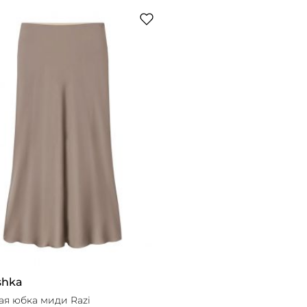
shka
ая юбка миди Razi