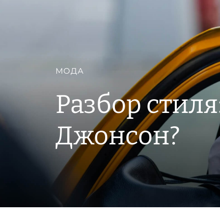
МОДА
Разбор стиля
Джонсон?