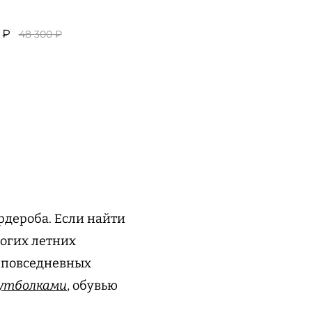
 ₽
48 300 ₽
рдероба. Если найти
ногих летних
ля повседневных
утболками
, обувью