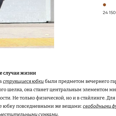
24 150
се случаи жизни
да
струящиеся юбки
были предметом вечернего га
ого шелка, она станет центральным элементом м
кости. Не только физической, но и в стайлинге. Д
е юбку повседневными же вещами:
свободными ф
местительными сумками
.