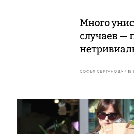
Много унис
случаев — 
нетривиаль
СОФЬЯ СЕРГАНОВА
/ 1