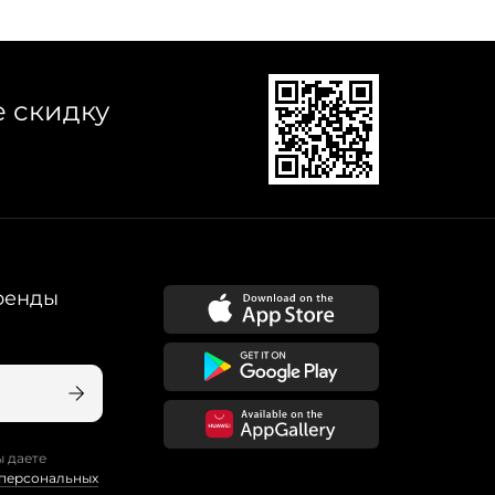
е скидку
ренды
ы даете
 персональных