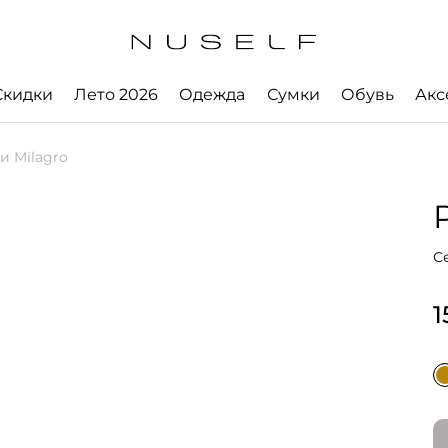
Скидки
Лето 2026
Одежда
Сумки
Обувь
Акс
и Milagro
С
1