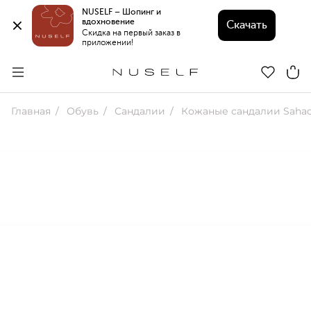
NUSELF – Шопинг и 
вдохновение 
Скачать
Скидка на первый заказ в 
приложении!
Главная
Обувь
Сандалии
Кожаные сандалии Saha