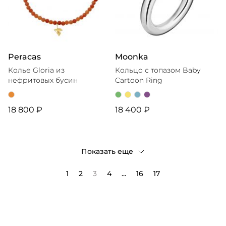
Peracas
Moonka
Колье Gloria из
Кольцо с топазом Baby
нефритовых бусин
Cartoon Ring
18 800 ₽
18 400 ₽
Показать еще
1
2
3
4
...
16
17