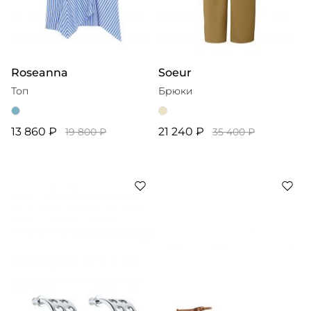
Roseanna
Soeur
Топ
Брюки
13 860 ₽
21 240 ₽
19 800 ₽
35 400 ₽