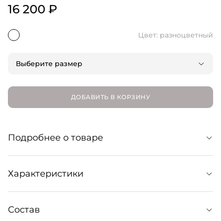
16 200 ₽
Цвет: разноцветный
Выберите размер
ДОБАВИТЬ В КОРЗИНУ
Подробнее о товаре
Многослойное кольцо, покрытое цветной эмалью.
Характеристики
Элегантное украшение, которое станет
Уход:
Состав
Снимайте украшения перед походом в душ, бассейн