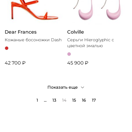
Dear Frances
Colville
Кожаные босоножки Dash
Серьги Hieroglyphic с
цветной эмалью
42 700 ₽
45 900 ₽
Показать еще
1
...
13
14
15
16
17