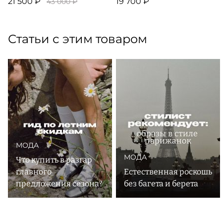
21 500 ₽
19 700 ₽
43 000 ₽
Статьи с этим товаром
МОДА
МОДА
Что купить в разгар
главного
Естественная роскошь
предложения сезона?
без багета и берета