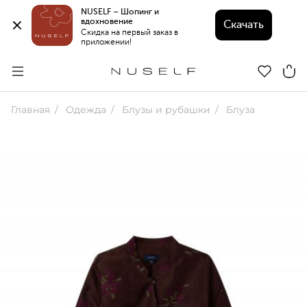
NUSELF – Шопинг и 
вдохновение 
Скачать
Скидка на первый заказ в 
приложении!
Главная
Одежда
Блузы и рубашки
Блуза