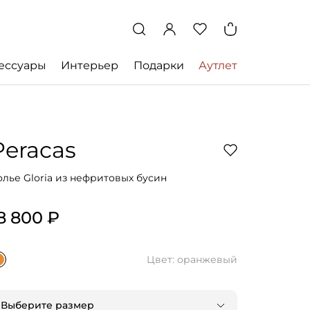
ессуары
Интерьер
Подарки
Аутлет
Peracas
олье Gloria из нефритовых бусин
8 800 ₽
Цвет: оранжевый
Выберите размер