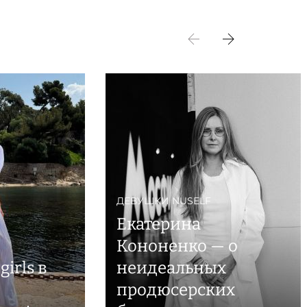
ДЕВУШКИ NUSELF
Екатерина
Кононенко — о
girls в
неидеальных
продюсерских