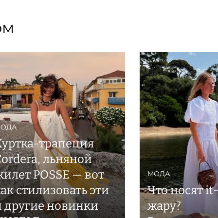
ом
ОДА
Куртка-трапеция
Cordera, льняной
жилет POSSE — вот
МОДА
как стилизовать эти
Что носят it-
и другие новинки
жару?