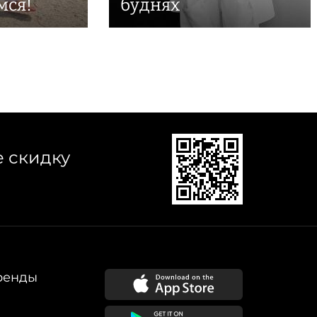
мся!
буднях
е скидку
ренды