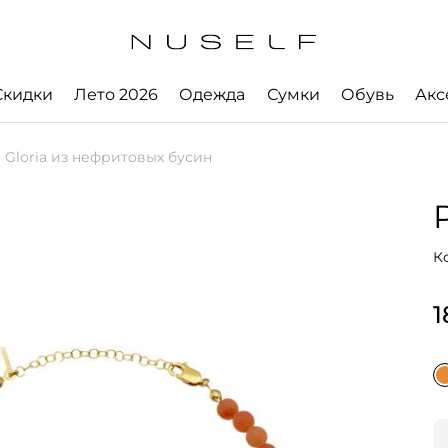
Скидки
Лето 2026
Одежда
Сумки
Обувь
Акс
 Gloria из нефритовых бусин
К
1