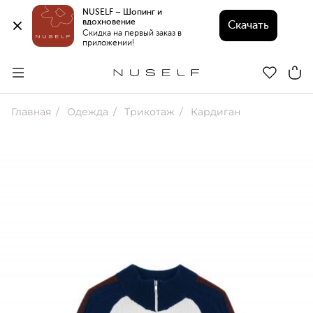
NUSELF – Шопинг и 
вдохновение 
Скачать
Скидка на первый заказ в 
приложении!
Главная
Одежда
Трикотаж
Кардиган