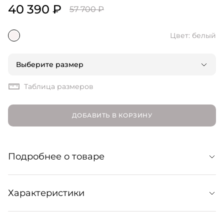
40 390 ₽
57 700 ₽
Цвет: белый
Выберите размер
Таблица размеров
ДОБАВИТЬ В КОРЗИНУ
Подробнее о товаре
Этот кардиган в стиле спортшик мог бы стать
Характеристики
униформой для игры в гольф или прогулок на яхте. Не
забудьте взять его в отпуск, но и в городе тоже носите: