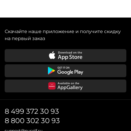
Артикул производителя: 262007-W-0
Марией. Коллекции марки отшиваются в Галисии
малыми партиями с использованием местных
материалов и традиционных ремесленных техник.
Отдельные изделия создаются вручную в
сотрудничестве с женским сообществом в Гватемале.
Скачайте наше приложение и получите скидку
Бренд ориентирован на устойчивое производство,
на первый заказ
8 499 372 30 93
8 800 302 30 93
support@nuself.ru