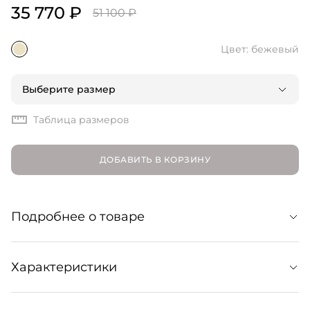
35 770 ₽
51 100 ₽
Цвет: бежевый
Выберите размер
Таблица размеров
ДОБАВИТЬ В КОРЗИНУ
Подробнее о товаре
Эти брюки сделаны из мягкого хлопкового твила, так
Характеристики
что станут отличным вариантом для офисного
дресскода летом. Но также хорошо смотрятся в кэжуал