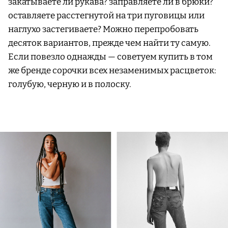
закатываете ли рукава? заправляете ли в брюки?
оставляете расстегнутой на три пуговицы или
наглухо застегиваете? Можно перепробовать
десяток вариантов, прежде чем найти ту самую.
Если повезло однажды — советуем купить в том
же бренде сорочки всех незаменимых расцветок:
голубую, черную и в полоску.