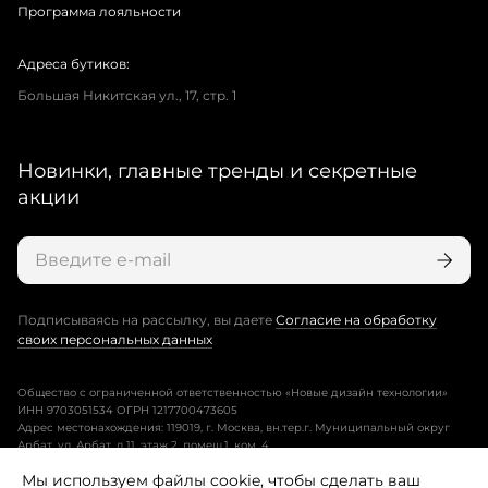
Программа лояльности
Адреса бутиков:
Большая Никитская ул., 17, стр. 1
Новинки, главные тренды и секретные
акции
Подписываясь на рассылку, вы даете
Согласие на обработку
своих персональных данных
Общество с ограниченной ответственностью «Новые дизайн технологии»
ИНН 9703051534 ОГРН 1217700473605
Адрес местонахождения: 119019, г. Москва, вн.тер.г. Муниципальный округ
Арбат, ул. Арбат, д.11, этаж 2, помещ.1, ком. 4.
Мы используем файлы cookie, чтобы сделать ваш