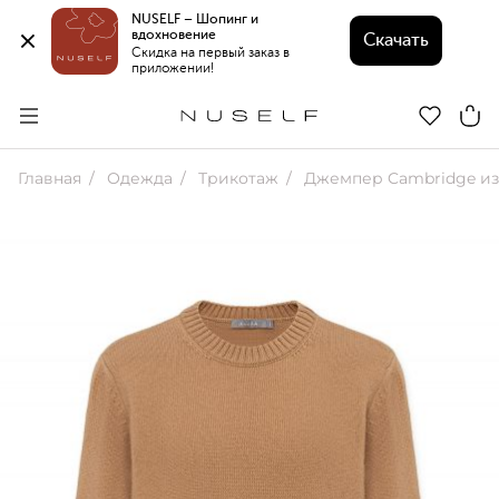
NUSELF – Шопинг и 
вдохновение 
Скачать
Скидка на первый заказ в 
приложении!
Главная
Одежда
Трикотаж
Джемпер Cambridge из шерс