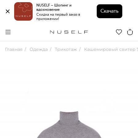
NUSELF – Шопинг и 
вдохновение 
Скачать
Скидка на первый заказ в 
приложении!
Главная
Одежда
Трикотаж
Кашемировый свитер Suede с 