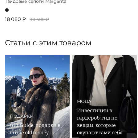
Твидовые сапоги Margarita
18 080 ₽
90 400 ₽
Статьи с этим товаром
МОДА
Инвестиции в
ПОДАРКИ
гардероб: гид по
Gift Guide: подарки в
вещам, которые
стиле old money
окупают сами себя