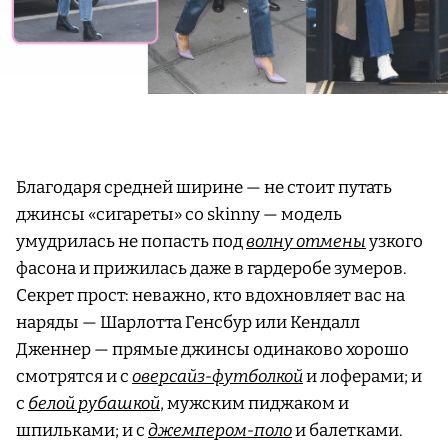
Благодаря средней ширине — не стоит путать
джинсы «сигареты» со skinny — модель
умудрилась не попасть под
волну отмены
узкого
фасона и прижилась даже в гардеробе зумеров.
Секрет прост: неважно, кто вдохновляет вас на
наряды — Шарлотта Генсбур или Кендалл
Дженнер — прямые джинсы одинаково хорошо
смотрятся и с
оверсайз-футболкой
и лоферами; и
с
белой рубашкой
, мужским пиджаком и
шпильками; и с
джемпером-поло
и балетками.