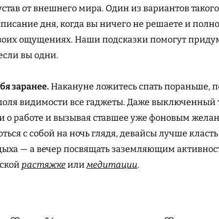
устав от внешнего мира. Один из вариантов таког
списание дня, когда вы ничего не решаете и полн
воих ощущениях. Наши подсказки помогут придум
если вы одни.
бя заранее.
Накануне ложитесь спать пораньше, 
 поля видимости все гаджеты. Даже выключенный
ли о работе и вызывая ставшее уже фоновым желан
оться с собой на ночь глядя, девайсы лучше класть
тдыха — а вечер посвящать заземляющим активно
еской
растяжке
или
медитации
.