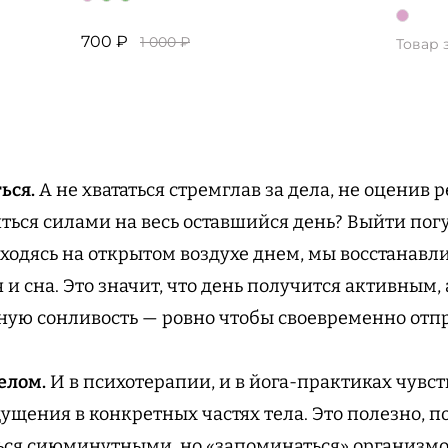
700 ₽
1 000 ₽
Товар 
ься.
А не хвататься стремглав за дела, не оценив
ться силами на весь оставшийся день? Выйти погу
ходясь на открытом воздухе днем, мы восстанав
и сна. Это значит, что день получится активным, 
ную сонливость — ровно чтобы своевременно отпр
елом.
И в психотерапии, и в йога-практиках чувс
ущения в конкретных частях тела. Это полезно, п
ься сиюминутными, но «запоминаться» организмо