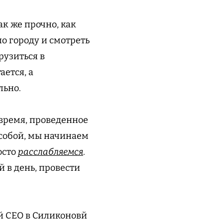
к же прочно, как
по городу и смотреть
рузиться в
ается, а
льно.
 время, проведенное
с собой, мы начинаем
осто
расслабляемся
.
 в день, провести
й CEO в Силиконовй