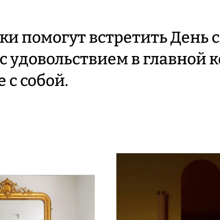
ки помогут встретить День с
с удовольствием в главной 
 с собой.