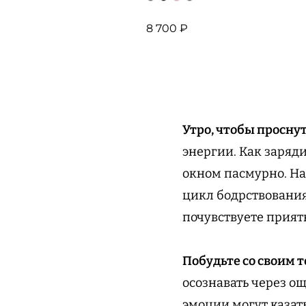
8 700 ₽
Утро, чтобы проснут
энергии. Как заряди
окном пасмурно. На
цикл бодрствования 
почувствуете прият
Побудьте со своим т
осознавать через ощ
эмоции могут казат