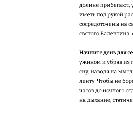
долине прибегают, 
иметь под рукой ра
сосредоточены на с
святого Валентина, 
Начните день для се
ужином и убрав из
сну, наводя на мыс
ленту. Чтобы не бор
часов до ночного о
на дыхание, статич