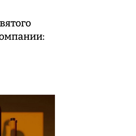
вятого
компании: