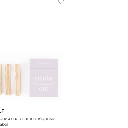
LF
ония пало санто отборные
abel