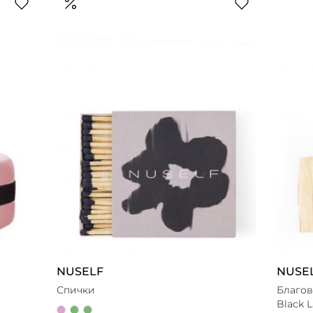
NUSELF
NUSE
Спички
Благов
Black L