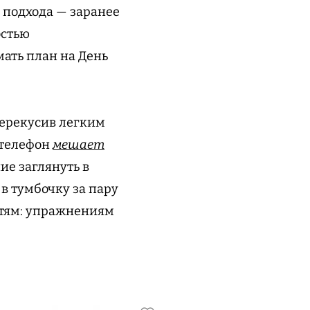
о подхода — заранее
остью
ать план на День
перекусив легким
 телефон
мешает
ие заглянуть в
 в тумбочку за пару
стям: упражнениям