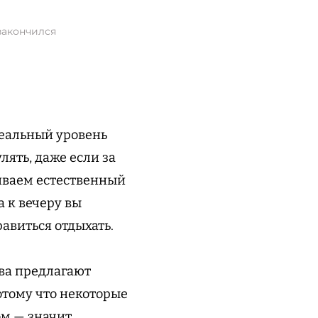
закончился
 реальный уровень
лять, даже если за
ливаем естественный
а к вечеру вы
авиться отдыхать.
тва предлагают
отому что некоторые
м — значит,