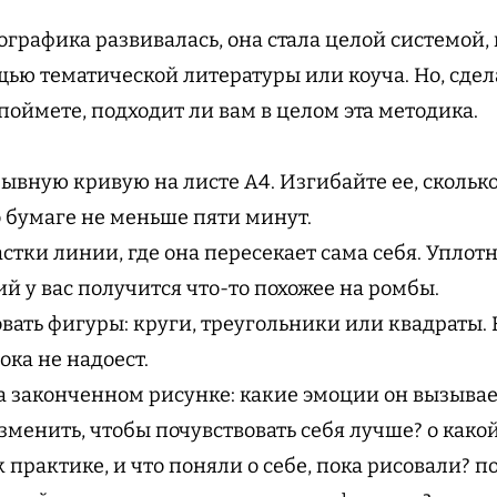
рографика развивалась, она стала целой системой,
щью тематической литературы или коуча. Но, сде
поймете, подходит ли вам в целом эта методика.
ывную кривую на листе А4. Изгибайте ее, сколько
 бумаге не меньше пяти минут.
стки линии, где она пересекает сама себя. Уплот
й у вас получится что-то похожее на ромбы.
вать фигуры: круги, треугольники или квадраты. 
ока не надоест.
а законченном рисунке: какие эмоции он вызывает
зменить, чтобы почувствовать себя лучше? о како
 практике, и что поняли о себе, пока рисовали? п