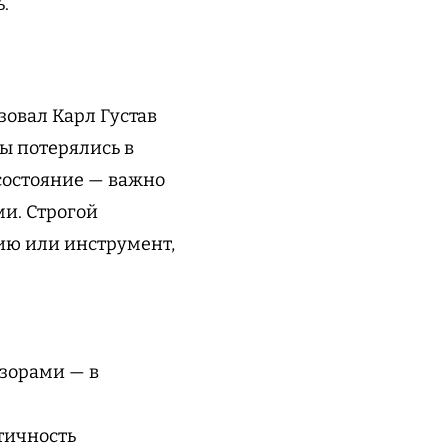
ь.
овал Карл Густав
вы потерялись в
состояние — важно
и. Строгой
ию или инструмент,
узорами — в
тичность