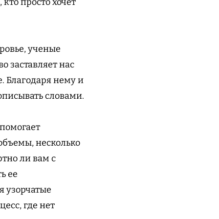
 кто просто хочет
ровье, ученые
во заставляет нас
. Благодаря нему и
 описывать словами.
 помогает
объемы, несколько
ртно ли вам с
ь ее
я узорчатые
есс, где нет