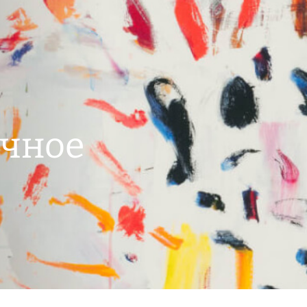
учное