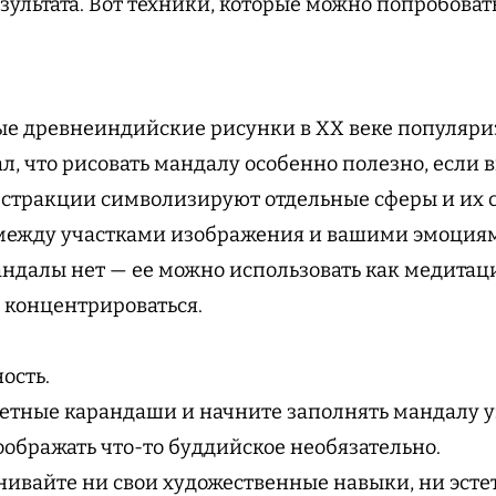
зультата. Вот техники, которые можно попробоват
е древнеиндийские рисунки в XX веке популяриз
л, что рисовать мандалу особенно полезно, если 
стракции символизируют отдельные сферы и их 
 между участками изображения и вашими эмоциям
ндалы нет — ее можно использовать как медитац
концентрироваться.
ость.
ветные карандаши и начните заполнять мандалу 
оображать что-то буддийское необязательно.
енивайте ни свои художественные навыки, ни эсте