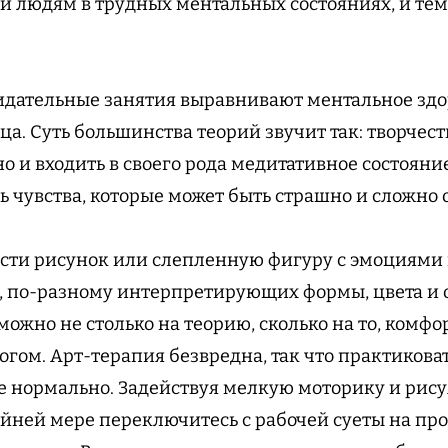
и людям в трудных ментальных состояниях, и тем,
дательные занятия выравнивают ментальное здо
а. Суть большинства теорий звучит так: творчест
 и входить в своего рода медитативное состояние
ь чувства, которые может быть страшно и сложно
ести рисунок или слепленную фигуру с эмоциями
, по-разному интерпретирующих формы, цвета и 
ожно не столько на теорию, сколько на то, комфо
гом. Арт-терапия безвредна, так что практиковат
е нормально. Задействуя мелкую моторику и рису
йней мере переключитесь с рабочей суеты на проц