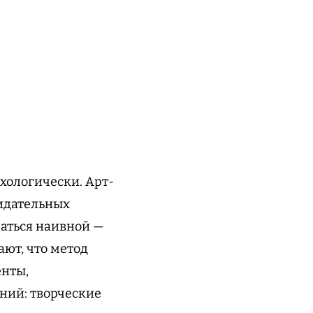
хологически. Арт-
зидательных
заться наивной —
ают, что метод
нты,
ний: творческие