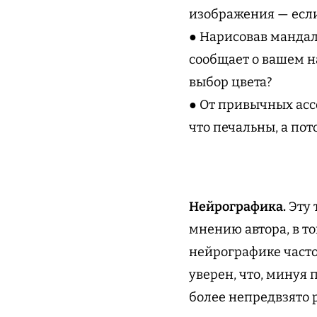
изображения — если
● Нарисовав мандал
сообщает о вашем н
выбор цвета?
● От привычных асс
что печальны, а пот
Нейрографика.
Эту 
мнению автора, в то
нейрографике часто
уверен, что, минуя
более непредвзято