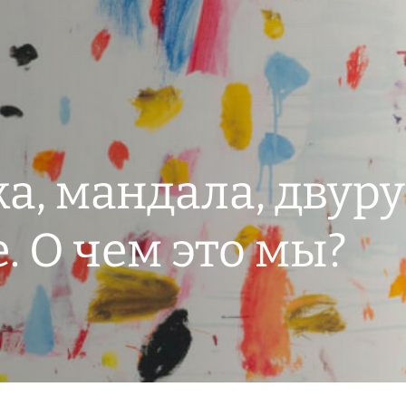
а, мандала, двур
 О чем это мы?