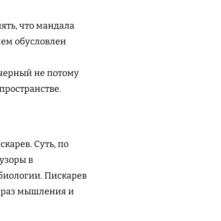
ять, что мандала
 чем обусловлен
 черный не потому
 пространстве.
карев. Суть, по
 узоры в
биологии. Пискарев
образ мышления и