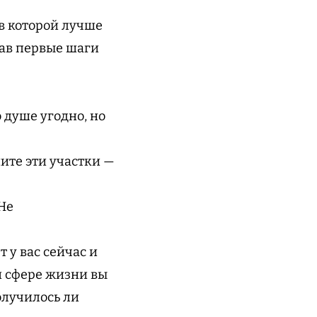
 в которой лучше
лав первые шаги
 душе угодно, но
ните эти участки —
Не
 у вас сейчас и
й сфере жизни вы
олучилось ли