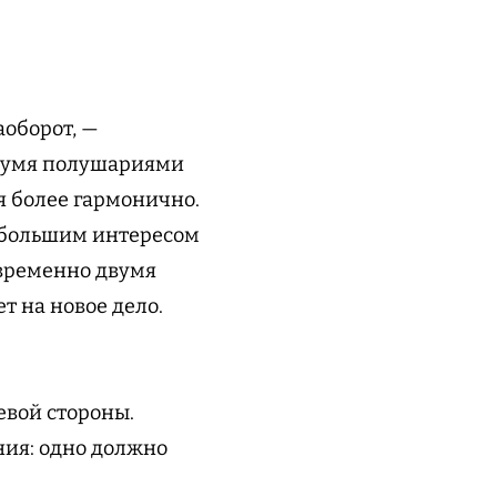
аоборот, —
вумя полушариями
бя более гармонично.
с большим интересом
овременно двумя
т на новое дело.
евой стороны.
ния: одно должно