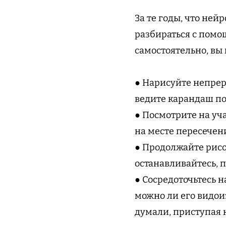
За те годы, что ней
разбираться с помо
самостоятельно, вы 
● Нарисуйте непрер
ведите карандаш по
● Посмотрите на уча
на месте пересечени
● Продолжайте рисо
останавливайтесь, п
● Сосредоточьтесь н
можно ли его видои
думали, приступая к