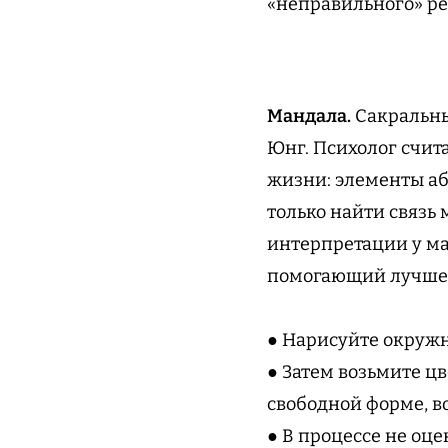
«неправильного» ре
Мандала.
Сакральны
Юнг. Психолог счита
жизни: элементы аб
только найти связь
интерпретации у ма
помогающий лучше 
● Нарисуйте окружн
● Затем возьмите ц
свободной форме, в
● В процессе не оц