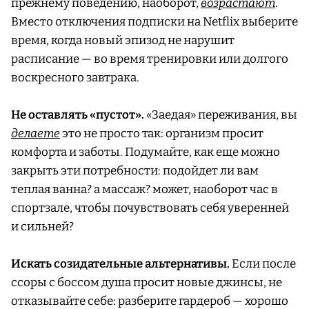
прежнему поведению, наоборот,
возрастают
.
Вместо отключения подписки на Netflix выберите
время, когда новый эпизод не нарушит
расписание — во время тренировки или долгого
воскресного завтрака.
Не оставлять «пустот».
«Заедая» переживания, вы
делаете
это не просто так: организм просит
комфорта и заботы. Подумайте, как еще можно
закрыть эти потребности: подойдет ли вам
теплая ванна? а массаж? может, наоборот час в
спортзале, чтобы почувствовать себя уверенней
и сильней?
Искать созидательные альтернативы.
Если после
ссоры с боссом душа просит новые джинсы, не
отказывайте себе: разберите гардероб — хорошо