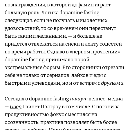
вознаграждения, в которой дофамин играет
большую роль. Логика dopamine fasting
следующая: если не получать мимолетных
удовольствий, то со временем они перестанут
быть такими желанными, — и больше не
придётся отвлекаться на снеки и ленту соцсетей
во время работы. Однако в «первом прочтении»
dopamine fasting принимало порой
экстремальные формы. Его сторонники отрезали
себя не только от сериалов, лайков и еды с
быстрыми углеводами, но и от
встреч с друзьями
.
Сегодня о dopamine fasting
пишут
велнес-медиа
—
Goop
Гвинет Пэлтроу в том числе. С погони за
продуктивностью фокус сместился на
осознанность: практика позволяет быть более