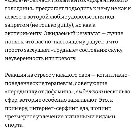
«здесь-и-сейчас». Новый виток «дофаминового
голодания» предлагает подходить к нему не как к
аскезе, в которой любые удовольствия под
запретом (не только guilty), но как к
эксперименту. Ожидаемый результат — лучше
понять, что вас по-настоящему радует, а что
просто заглушает «трудные» состояния: скуку,
неуверенность или тревогу.
Реакция на стресс у каждого своя — когнитивно-
поведенческие терапевты, советующие
«передышку от дофамина»,
выделяют
несколько
сфер, которые особенно затягивают. Это, к
примеру, интернет-серфинг, еда, шопинг,
чрезмерное увлечение активными видами
спорта.