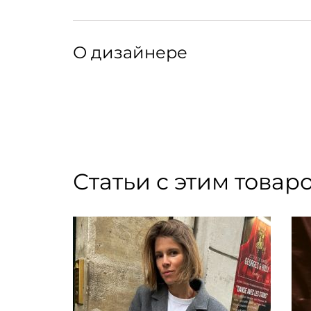
абразивными поверхностями, чтобы свести 
повреждения.
Артикул: 174144010
Артикул производителя: 0-T3
О дизайнере
Бренд элегантных аксессуаров для волос, к
Фотогеничные банты, ободки и резинки Panfil
изготавливаются вручную из шелка, кожи, о
самых разных образов. В коллекции марки вы
Статьи с этим товар