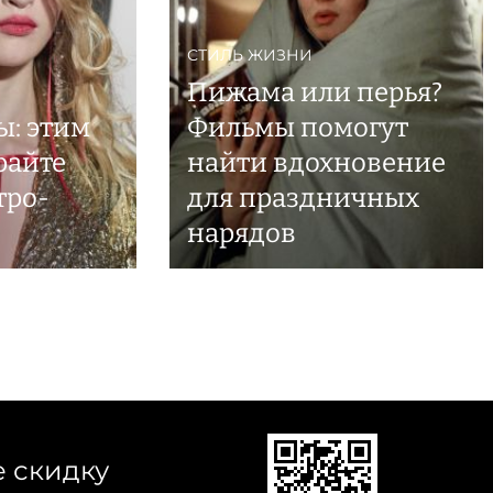
СТИЛЬ ЖИЗНИ
Пижама или перья?
ы: этим
Фильмы помогут
райте
найти вдохновение
тро-
для праздничных
нарядов
е скидку