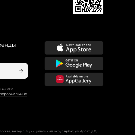
ренды
ы даете
 персональных
осква, вн.тер.г. Муниципальный округ Арбат, ул. Арбат, д.11,