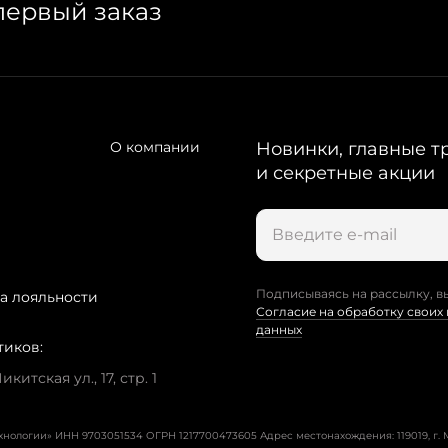
первый заказ
О компании
Новинки, главные т
и секретные акции
Подписываясь на рассылку, в
а лояльности
Согласие на обработку своих
данных
тиков:
китская ул., 17, стр. 1
ехнологии» ИНН 9703051534 ОГРН 1217700473605
Адрес местонахождения: 119019, г. М