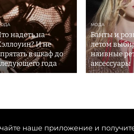
ОДА
МОДА
Что надеть на
Банты и роз
Хэллоуин? И не
летом выби
спрятать в шкаф до
наивные ре
следующего года
аксессуары
чайте наше приложение и получит