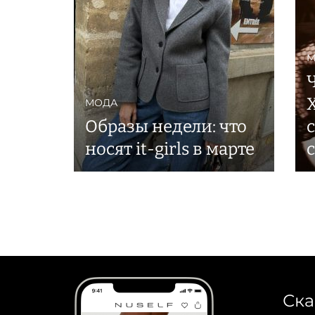
М
МОДА
Образы недели: что
носят it-girls в марте
Ска