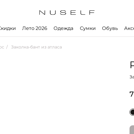
Скидки
Лето 2026
Одежда
Сумки
Обувь
Акс
ос
Заколка-бант из атласа
З
7