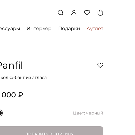
ессуары
Интерьер
Подарки
Аутлет
Panfil
аколка-бант из атласа
 000 ₽
Цвет: черный
ДОБАВИТЬ В КОРЗИНУ