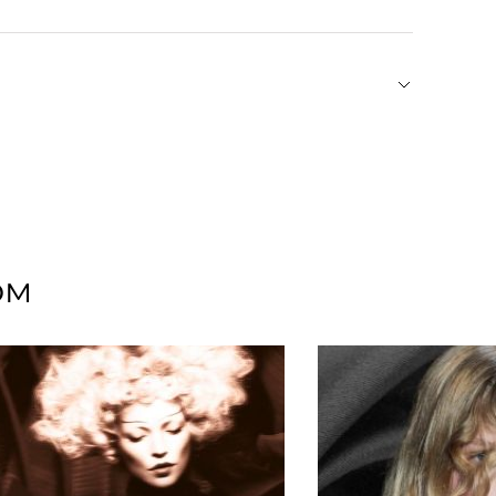
к минимуму царапины и другие механические
оторые сделают особенной любую прическу.
 с ностальгическим оттенком 80-х
рганзы и становятся выразительным акцентом
 найдете как минималистичные модели, так и
ом