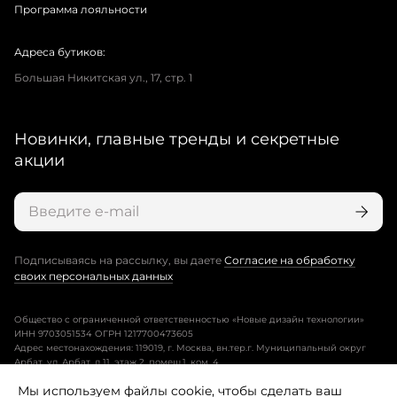
Программа лояльности
Адреса бутиков:
Большая Никитская ул., 17, стр. 1
Новинки, главные тренды и секретные
акции
Подписываясь на рассылку, вы даете
Согласие на обработку
своих персональных данных
Общество с ограниченной ответственностью «Новые дизайн технологии»
ИНН 9703051534 ОГРН 1217700473605
Адрес местонахождения: 119019, г. Москва, вн.тер.г. Муниципальный округ
Арбат, ул. Арбат, д.11, этаж 2, помещ.1, ком. 4.
Мы используем файлы cookie, чтобы сделать ваш