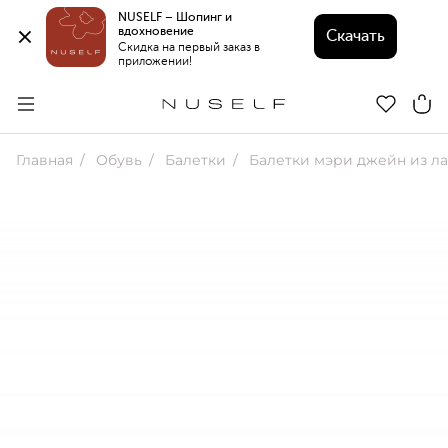
NUSELF – Шопинг и 
вдохновение 
Скачать
Скидка на первый заказ в 
приложении!
Главная
Обувь
Балетки
Балетки мэри джейн из лакиров