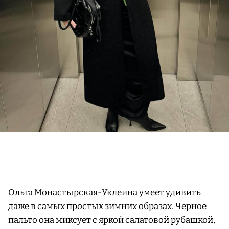
Ольга Монастырская-Уклеина умеет удивить
даже в самых простых зимних образах. Черное
пальто она миксует с яркой салатовой рубашкой,