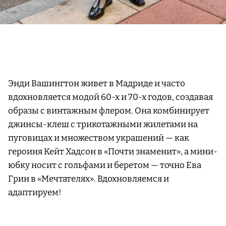
Энди Вашингтон живет в Мадриде и часто
вдохновляется модой 60-х и 70-х годов, создавая
образы с винтажным флером. Она комбинирует
джинсы-клеш с трикотажными жилетами на
пуговицах и множеством украшений — как
героиня Кейт Хадсон в «Почти знаменит», а мини-
юбку носит с гольфами и беретом — точно Ева
Грин в «Мечтателях». Вдохновляемся и
адаптируем!