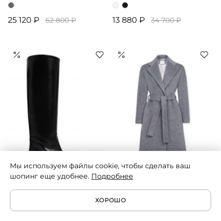
25 120 ₽
13 880 ₽
62 800 ₽
34 700 ₽
Мы используем файлы cookie, чтобы сделать ваш
шопинг еще удобнее.
Подробнее
Le Monde Béryl
Bottega Martinese
ХОРОШО
Сапоги с треугольным
Пальто демисезонное
мысом
шерстяное